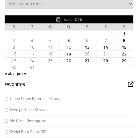
maio 2016
S
T
Q
Q
S
S
D
1
2
3
4
5
6
7
8
9
10
11
12
13
14
15
16
17
18
19
20
21
22
23
24
25
26
27
28
29
30
31
« abr
jun »
FAVORITOS
Clube Olavo Bikers – Strava
Meu perfil no Strava
No Giro – Instagram
Pedal Bike Clube SP