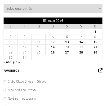
maio 2016
S
T
Q
Q
S
S
D
1
2
3
4
5
6
7
8
9
10
11
12
13
14
15
16
17
18
19
20
21
22
23
24
25
26
27
28
29
30
31
« abr
jun »
FAVORITOS
Clube Olavo Bikers – Strava
Meu perfil no Strava
No Giro – Instagram