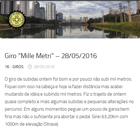
Skip
to
content
Giro “Mille Metri” – 28/05/2016
16
/
GIROS
28/05/2016
O giro de subidas ontem foi bom e por pouco não subi mil metros.
Fiquei com isso na cabeça e hoje ia fazer distância mas acabei
mudando de idéia e subindo mil metros. Fiz o trajeto de ontem
quase completo e mais algumas subidas e pequenas alterações no
percurso. Em alguns momentos peguei um pouco de garoa bem
fina mas não o suficiente pra abortar o pedal. Girei 63,20km com
1050m de elevação (Strava).