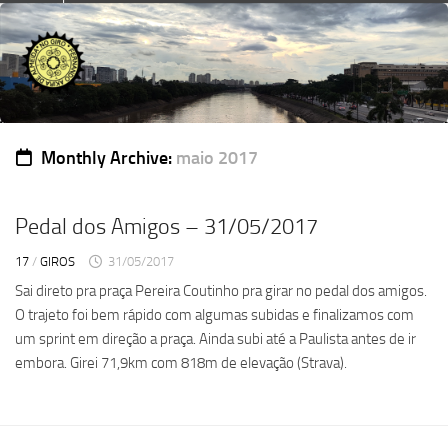
Skip
to
content
Monthly Archive:
maio 2017
Pedal dos Amigos – 31/05/2017
17
/
GIROS
31/05/2017
Sai direto pra praça Pereira Coutinho pra girar no pedal dos amigos.
O trajeto foi bem rápido com algumas subidas e finalizamos com
um sprint em direção a praça. Ainda subi até a Paulista antes de ir
embora. Girei 71,9km com 818m de elevação (Strava).