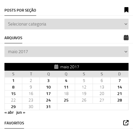
POSTS POR SEÇÃO
ARQUIVOS
maio 2017
S
T
Q
Q
S
S
D
1
2
3
4
5
6
7
8
9
10
11
12
13
14
15
16
17
18
19
20
21
22
23
24
25
26
27
28
29
30
31
« abr
jun »
FAVORITOS