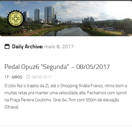
Skip
to
content
Daily Archive:
maio 8, 2017
Pedal Opuz6 “Segunda” – 08/05/2017
17
/
GIROS
08/05/2017
O Júlio fez o trajeto da ZL até o Shopping Anália Franco, ritmo bom e
muitas retas pra manter uma velocidade alta. Fechamos com sprint
na Praça Pereira Coutinho. Girei 64.7km com 550m de elevação
(Strava).