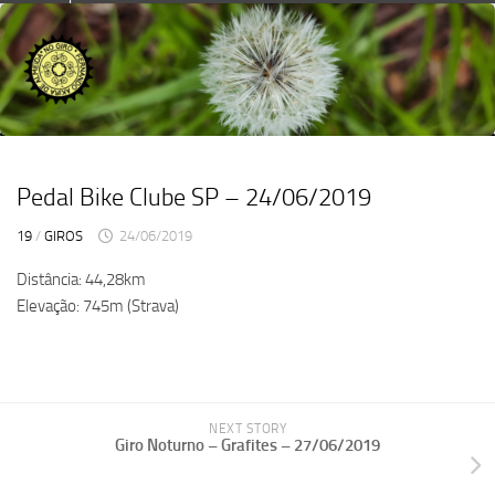
Skip
to
content
Pedal Bike Clube SP – 24/06/2019
19
/
GIROS
24/06/2019
Distância: 44,28km
Elevação: 745m (Strava)
NEXT STORY
Giro Noturno – Grafites – 27/06/2019