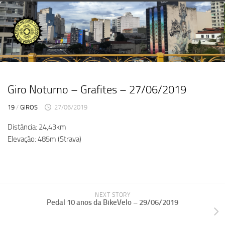
Skip
to
content
Giro Noturno – Grafites – 27/06/2019
19
/
GIROS
27/06/2019
Distância: 24,43km
Elevação: 485m (Strava)
NEXT STORY
Pedal 10 anos da BikeVelo – 29/06/2019