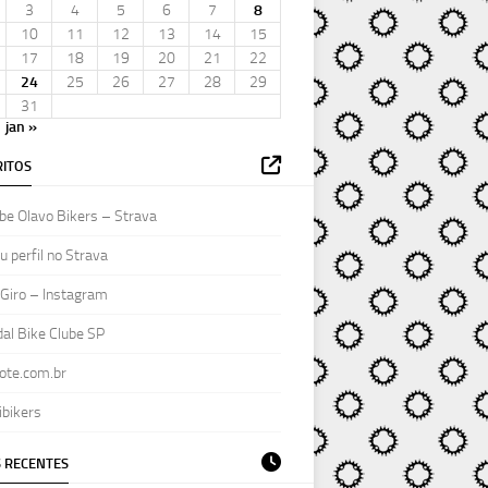
3
4
5
6
7
8
10
11
12
13
14
15
17
18
19
20
21
22
24
25
26
27
28
29
31
jan »
ITOS
be Olavo Bikers – Strava
 perfil no Strava
Giro – Instagram
al Bike Clube SP
ote.com.br
ibikers
 RECENTES