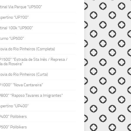
inal Via Parque “UP500”
spertino “UP700”
tinal 100k “UP900”
turno “UP500”
lovia do Rio Pinheiros (Completa)
1500” “Estrada de Sta Inês / Represa /
a da Roseira”
lovia do Rio Pinheiros (Curta)
P1000” “Nova Cantareira”
P800” “Raposo Tavares a Imigrantes”
spertino “UP400”
400” Polibikers
500” Polibikers