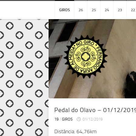
Skip
to
GIROS
26
25
24
23
22
content
Pedal do Olavo – 01/12/201
19
/
GIROS
01/12/2019
Distância: 64,76km