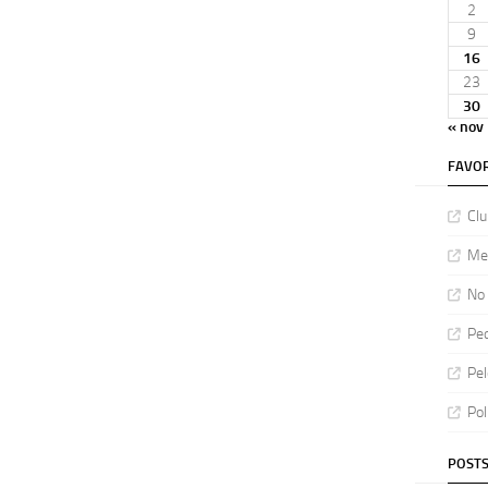
2
9
16
23
30
« nov
FAVOR
Clu
Meu
No 
Ped
Pel
Pol
POSTS