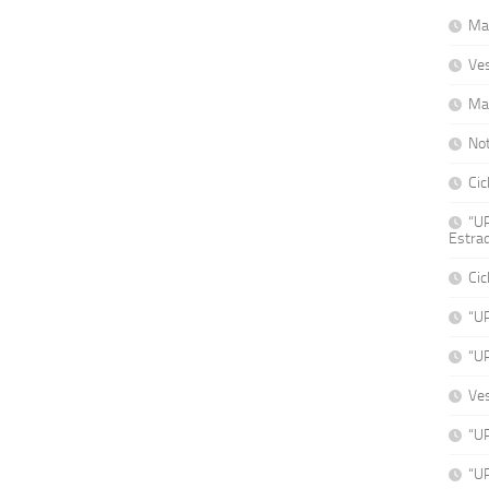
Mat
Ve
Ma
No
Cic
“UP
Estrad
Cic
“U
“U
Ve
“UP
“UP