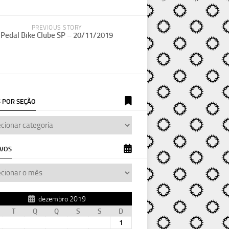
PREVIOUS STORY
Pedal Bike Clube SP – 20/11/2019
 POR SEÇÃO
IVOS
dezembro 2019
T
Q
Q
S
S
D
1