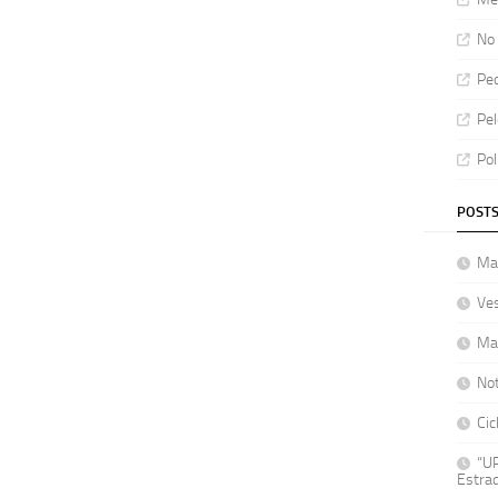
No 
Ped
Pel
Pol
POSTS
Mat
Ve
Ma
No
Cic
“UP
Estrad