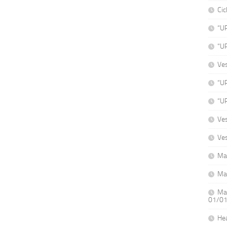
Cic
“U
“U
Ve
“UP
“UP
Ves
Ves
Ma
Ma
Mat
01/0
He