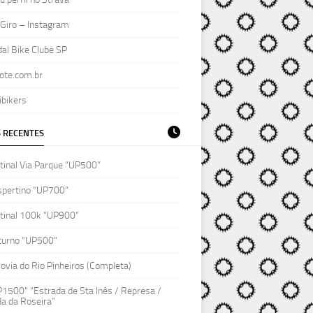
Giro – Instagram
al Bike Clube SP
ote.com.br
ibikers
 RECENTES
inal Via Parque “UP500”
spertino “UP700”
tinal 100k “UP900”
turno “UP500”
lovia do Rio Pinheiros (Completa)
1500” “Estrada de Sta Inês / Represa /
a da Roseira”