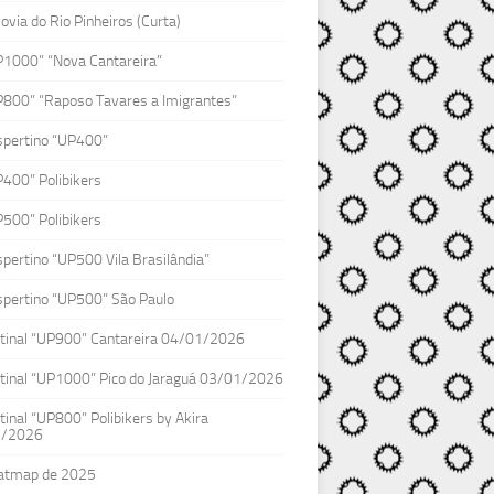
lovia do Rio Pinheiros (Curta)
P1000” “Nova Cantareira”
P800” “Raposo Tavares a Imigrantes”
spertino “UP400”
400” Polibikers
500” Polibikers
pertino “UP500 Vila Brasilândia”
pertino “UP500” São Paulo
tinal “UP900” Cantareira 04/01/2026
tinal “UP1000” Pico do Jaraguá 03/01/2026
inal “UP800” Polibikers by Akira
1/2026
atmap de 2025