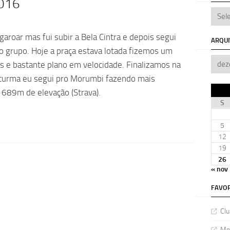
2016
garoar mas fui subir a Bela Cintra e depois segui
ARQU
 o grupo. Hoje a praça estava lotada fizemos um
s e bastante plano em velocidade. Finalizamos na
 turma eu segui pro Morumbi fazendo mais
 689m de elevação (Strava).
S
5
12
19
26
« nov
FAVOR
Clu
Meu