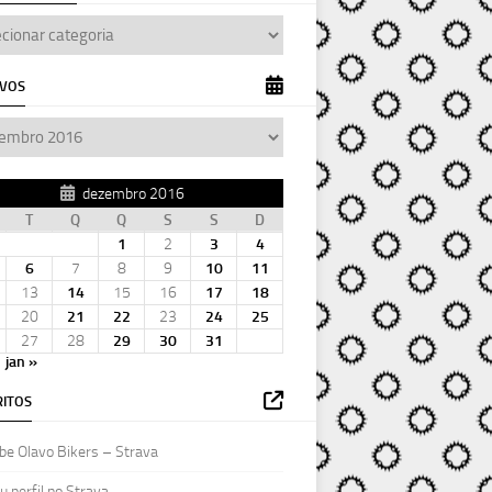
IVOS
dezembro 2016
T
Q
Q
S
S
D
1
2
3
4
6
7
8
9
10
11
13
14
15
16
17
18
20
21
22
23
24
25
27
28
29
30
31
jan »
ITOS
be Olavo Bikers – Strava
 perfil no Strava