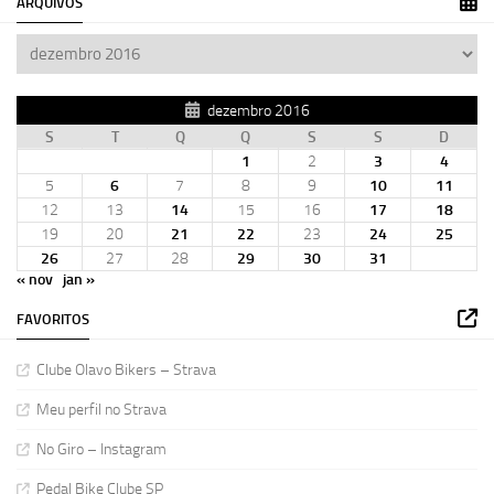
ARQUIVOS
dezembro 2016
S
T
Q
Q
S
S
D
1
2
3
4
5
6
7
8
9
10
11
12
13
14
15
16
17
18
19
20
21
22
23
24
25
26
27
28
29
30
31
« nov
jan »
FAVORITOS
Clube Olavo Bikers – Strava
Meu perfil no Strava
No Giro – Instagram
Pedal Bike Clube SP