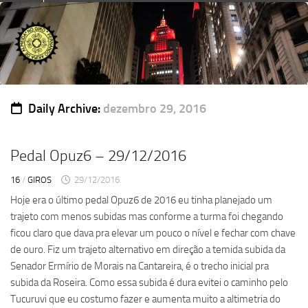
Skip
to
content
Daily Archive:
dezembro 29, 2016
Pedal Opuz6 – 29/12/2016
16
/
GIROS
29/12/2016
Hoje era o último pedal Opuz6 de 2016 eu tinha planejado um
trajeto com menos subidas mas conforme a turma foi chegando
ficou claro que dava pra elevar um pouco o nível e fechar com chave
de ouro. Fiz um trajeto alternativo em direção a temida subida da
Senador Ermírio de Morais na Cantareira, é o trecho inicial pra
subida da Roseira. Como essa subida é dura evitei o caminho pelo
Tucuruvi que eu costumo fazer e aumenta muito a altimetria do