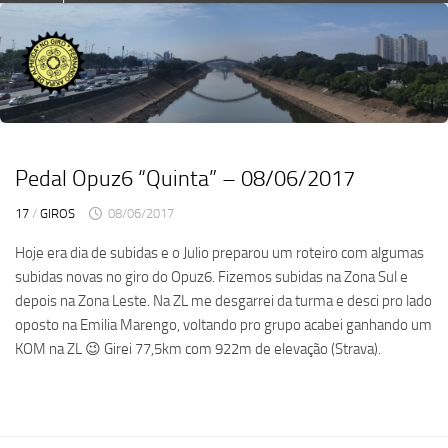
Skip
to
content
Pedal Opuz6 “Quinta” – 08/06/2017
17
/
GIROS
08/06/2017
Hoje era dia de subidas e o Julio preparou um roteiro com algumas
subidas novas no giro do Opuz6. Fizemos subidas na Zona Sul e
depois na Zona Leste. Na ZL me desgarrei da turma e desci pro lado
oposto na Emilia Marengo, voltando pro grupo acabei ganhando um
KOM na ZL 😉 Girei 77,5km com 922m de elevação (Strava).