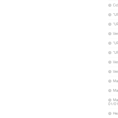
Cic
“U
“U
Ve
“UP
“UP
Ves
Ves
Ma
Ma
Mat
01/0
He