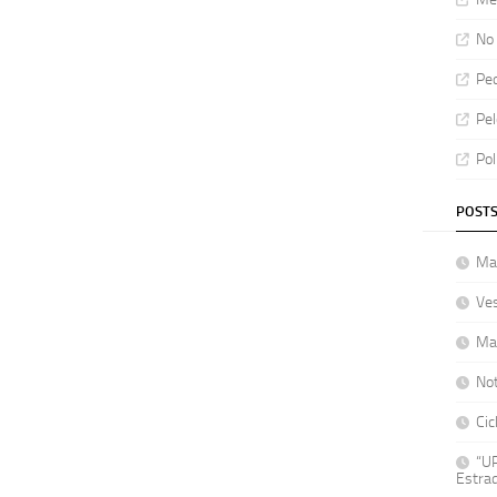
No 
Ped
Pel
Pol
POSTS
Mat
Ve
Ma
No
Cic
“UP
Estrad